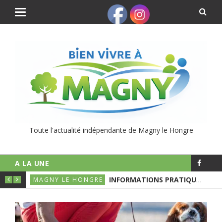
Toute l'actualité indépendante de Magny le Hongre
A LA UNE
UNICIPALES
INFORMATIONS PRATIQUES POUR LE 1ER TOURS DES ÉLECTIONS MUNICIPALES
MAGNY LE HONGRE