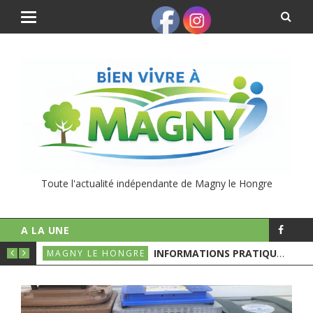
Toute l'actualité indépendante de Magny le Hongre
A LA UNE
UNICIPALES
INFORMATIONS PRATIQUES POUR LE 1ER TOURS DES ÉLECTIONS MUNICIPALES
MAGNY LE HONGRE