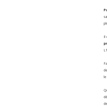
Po
sa
pl
Il
p
L1
Fa
de
le
Qu
dé
de