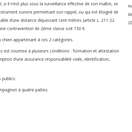
, si il n’est plus sous la surveillance effective de son maître, se
Ho
instrument sonore permettant son rappel, ou qui est éloigné de
de
able d’une distance dépassant cent mètres (article L. 211-22
20
 une contravention de 2ème classe soit 150 €.
n chien appartenant à ces 2 catégories.
s est soumise à plusieurs conditions : formation et attestation
iption d’une assurance responsabilité civile, identification,
 publics.
ompagnon à quatre pattes.