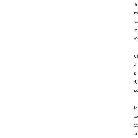
l
m
su
mu
d’
C
à
d
1
s
Ma
p
co
ac