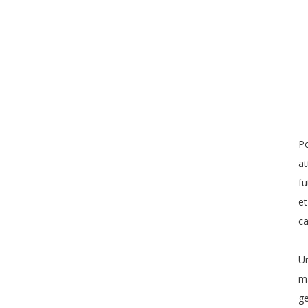
Po
at
fu
et
c
Un
ma
ge