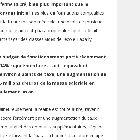
a ferme Dupré,
bien plus important que le
ontant initial
. Pas plus d’informations comptables
r la future maison médicale, une école de musique
nicipale au coût pharaonique alors qu’il suffisait
aménager des classes vides de l’école Tabarly.
e
budget de fonctionnement
porté récemment
 14% supplémentaires
,
soit
l'équivalent
'environ 3 points de taxe
,
une
augmentation de
,5 millions d'euros de la masse salariale en
eulement un an
.
lheureusement la réalité est toute autre, l'avenir
assera forcément par une augmentation du taux
mmunal et des emprunts supplémentaires, l’équipe
tuelle laissant la "patate chaude" à la future équipe