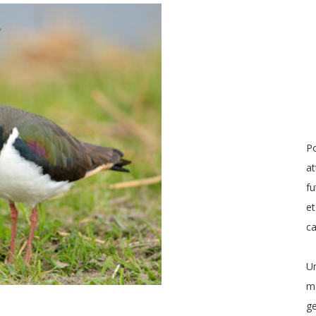
Po
at
fu
et
c
Un
ma
ge