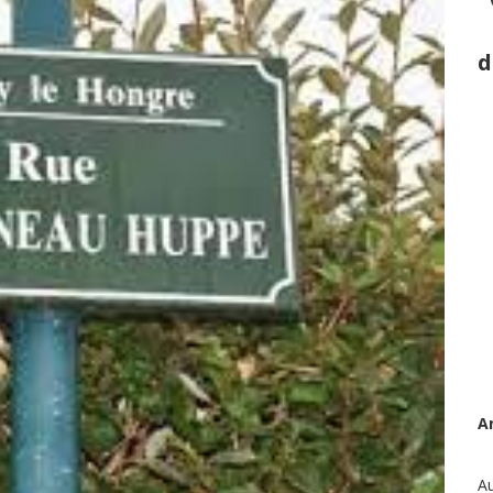
d
A
Au