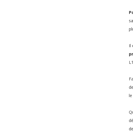
Po
sa
pl
Il
p
L1
Fa
de
le
Qu
dé
de