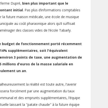
a ferme Dupré,
bien plus important que le
ontant initial
. Pas plus d’informations comptables
r la future maison médicale, une école de musique
nicipale au coût pharaonique alors qu’il suffisait
aménager des classes vides de l’école Tabarly.
e
budget de fonctionnement
porté récemment
 14% supplémentaires
,
soit
l'équivalent
'environ 3 points de taxe
,
une
augmentation de
,5 millions d'euros de la masse salariale en
eulement un an
.
lheureusement la réalité est toute autre, l'avenir
assera forcément par une augmentation du taux
mmunal et des emprunts supplémentaires, l’équipe
tuelle laissant la "patate chaude" à la future équipe