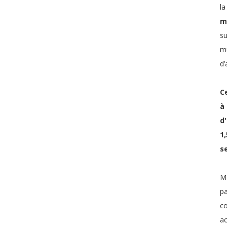
l
m
su
mu
d’
C
à
d
1
s
Ma
p
co
ac