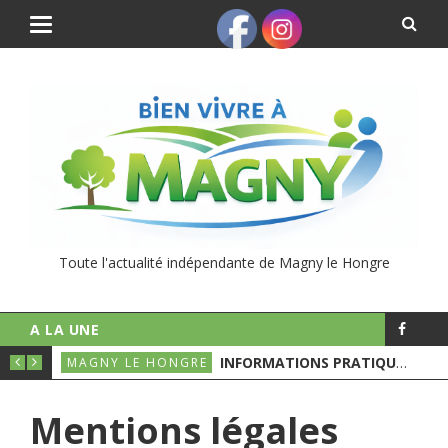
Toute l'actualité indépendante de Magny le Hongre
A LA UNE
UNICIPALES
INFORMATIONS PRATIQUES POUR LE 1ER TOURS DES ÉLECTIONS MUNICIPALES
MAGNY LE HONGRE
Mentions légales