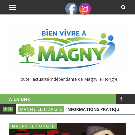
Toute l'actualité indépendante de Magny le Hongre
A LA UNE
UNICIPALES
INFORMATIONS PRATIQUES POUR LE 1ER TOURS DES ÉLECTIONS MUNICIPALES
MAGNY LE HONGRE
MAGNY LE HONGRE