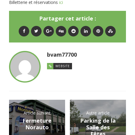
Billetterie et réservations
ici
Partager cet article :
bvam77700
WEBSITE
Article suivant
Autre article
Fermeture
Parking de la
Norauto
Salle des
Fêtes