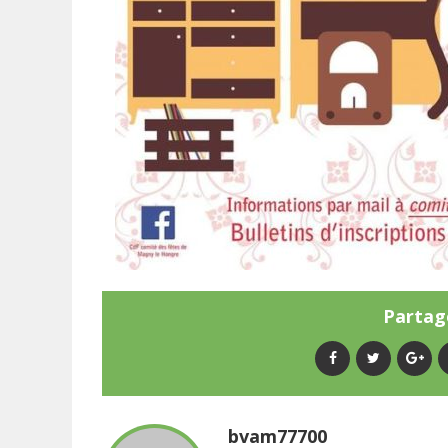
Partage
bvam77700