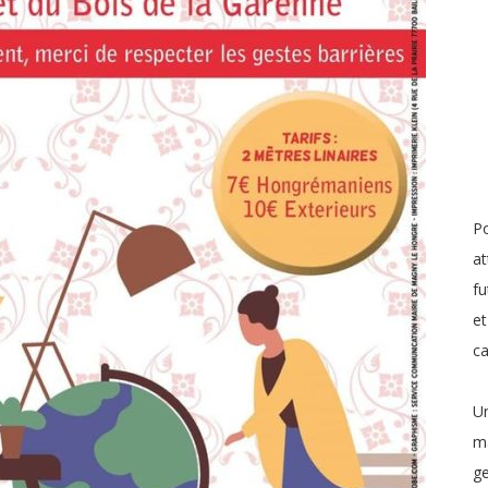
Po
at
fu
et
c
Un
ma
ge