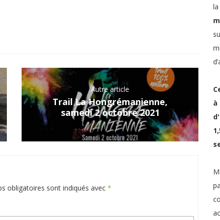
l
m
su
mu
d’
Autre article
C
Trail La Hongrémanienne,
à
samedi 2 octobre 2021
d
1
s
Ma
p
s obligatoires sont indiqués avec
*
co
ac