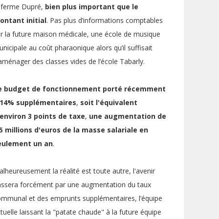
a ferme Dupré,
bien plus important que le
ontant initial
. Pas plus d’informations comptables
r la future maison médicale, une école de musique
nicipale au coût pharaonique alors qu’il suffisait
aménager des classes vides de l’école Tabarly.
e
budget de fonctionnement
porté récemment
 14% supplémentaires
,
soit
l'équivalent
'environ 3 points de taxe
,
une
augmentation de
,5 millions d'euros de la masse salariale en
eulement un an
.
lheureusement la réalité est toute autre, l'avenir
assera forcément par une augmentation du taux
mmunal et des emprunts supplémentaires, l’équipe
tuelle laissant la "patate chaude" à la future équipe