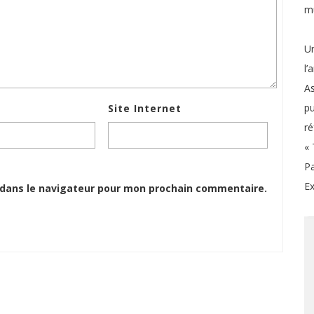
mu
Un
l’
As
pu
Site Internet
ré
« 
Pa
Ex
 dans le navigateur pour mon prochain commentaire.