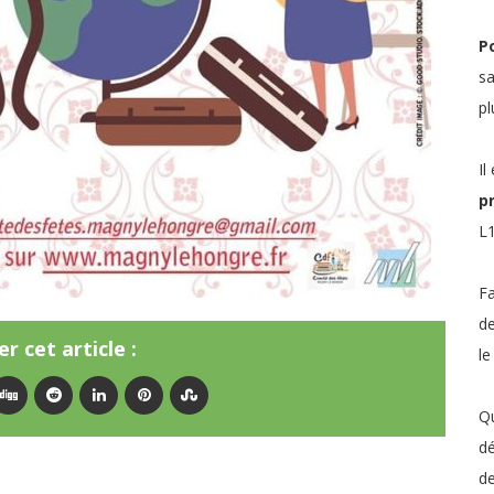
Po
sa
pl
Il
p
L1
Fa
de
r cet article :
le
Qu
dé
de