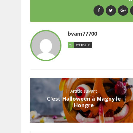
bvam77700
WEBSITE
Article suivant
C'est Halloween à Magny le
Hongre