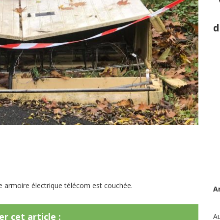
d
ne armoire électrique télécom est couchée.
A
r cet article :
Au