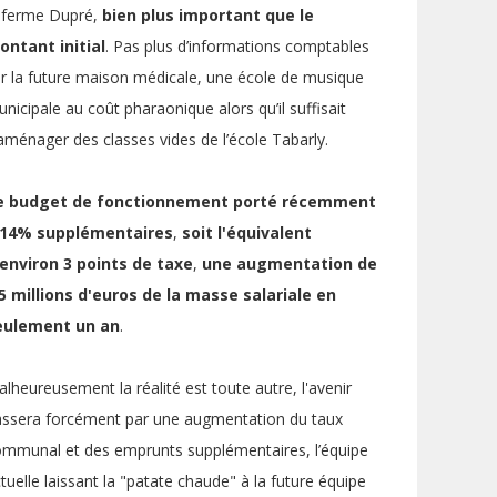
a ferme Dupré,
bien plus important que le
ontant initial
. Pas plus d’informations comptables
r la future maison médicale, une école de musique
nicipale au coût pharaonique alors qu’il suffisait
aménager des classes vides de l’école Tabarly.
e
budget de fonctionnement
porté récemment
 14% supplémentaires
,
soit
l'équivalent
'environ 3 points de taxe
,
une
augmentation de
,5 millions d'euros de la masse salariale en
eulement un an
.
lheureusement la réalité est toute autre, l'avenir
assera forcément par une augmentation du taux
mmunal et des emprunts supplémentaires, l’équipe
tuelle laissant la "patate chaude" à la future équipe