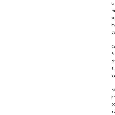
l
m
su
mu
d’
C
à
d
1
s
Ma
p
co
ac