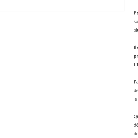
Po
sa
pl
Il
p
L1
Fa
de
le
Qu
dé
de