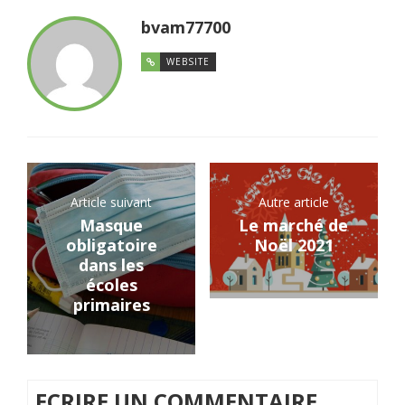
bvam77700
WEBSITE
Article suivant
Autre article
Masque
Le marché de
obligatoire
Noël 2021
dans les
écoles
primaires
ECRIRE UN COMMENTAIRE