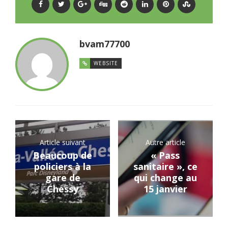
bvam77700
WEBSITE
Article suivant
Autre article
Beaucoup de
« Pass
policiers à la
sanitaire », ce
gare de
qui change au
Chessy
15 janvier