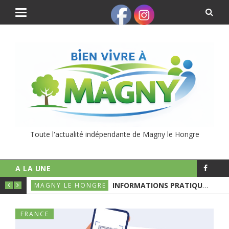
Toute l'actualité indépendante de Magny le Hongre
A LA UNE
UNICIPALES
INFORMATIONS PRATIQUES POUR LE 1ER TOURS DES ÉLECTIONS MUNICIPALES
MAGNY LE HONGRE
FRANCE