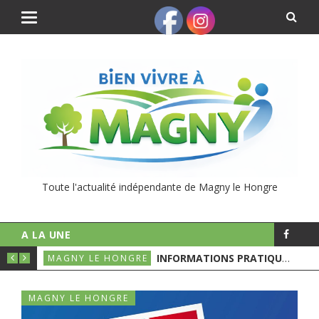
Toute l'actualité indépendante de Magny le Hongre
A LA UNE
UNICIPALES
INFORMATIONS PRATIQUES POUR LE 1ER TOURS DES ÉLECTIONS MUNICIPALES
MAGNY LE HONGRE
MAGNY LE HONGRE