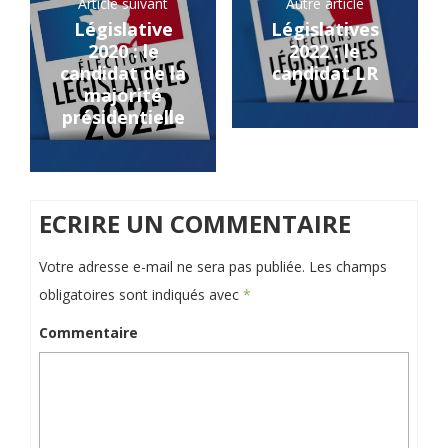
Article suivant
Autre article
Législative
Législatives
2020 : le
2022 : le
candidat de la
candidat LR
majorité
présidentielle
ECRIRE UN COMMENTAIRE
Votre adresse e-mail ne sera pas publiée.
Les champs
obligatoires sont indiqués avec
*
Commentaire