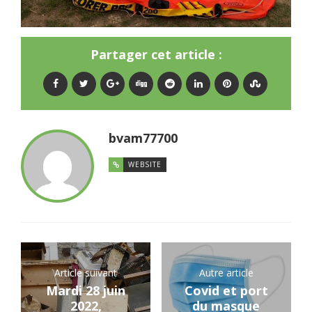
Partager cet article :
bvam77700
WEBSITE
Article suivant
Autre article
Mardi 28 juin
Covid et port
2022,
du masque