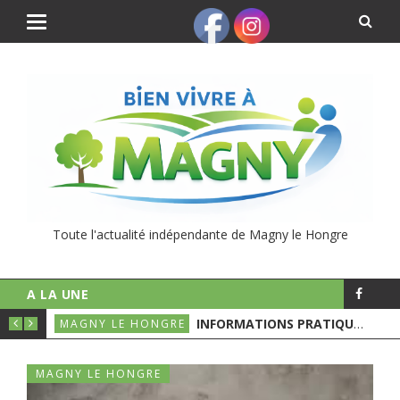
Toute l'actualité indépendante de Magny le Hongre
A LA UNE
UNICIPALES
INFORMATIONS PRATIQUES POUR LE 1ER TOURS DES ÉLECTIONS MUNICIPALES
MAGNY LE HONGRE
MAGNY LE HONGRE