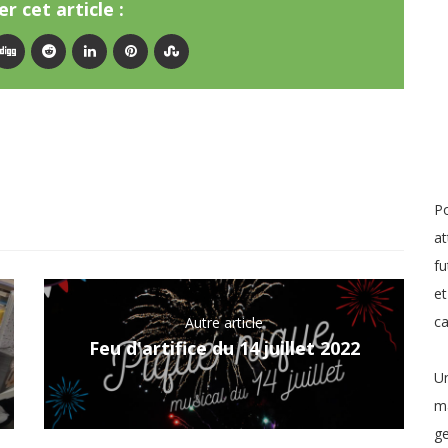
r cet article :
Po
at
fu
et
c
Autre article
Feu d'artifice du 14 juillet 2022
Un
ma
ge