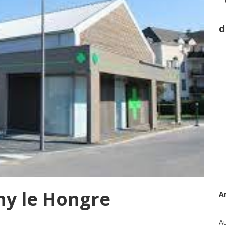
d
y le Hongre
A
Au