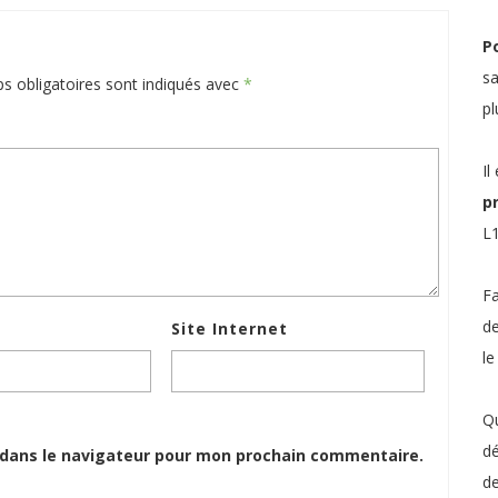
Po
sa
s obligatoires sont indiqués avec
*
pl
Il
p
L1
Fa
de
Site Internet
le
Qu
dé
 dans le navigateur pour mon prochain commentaire.
de