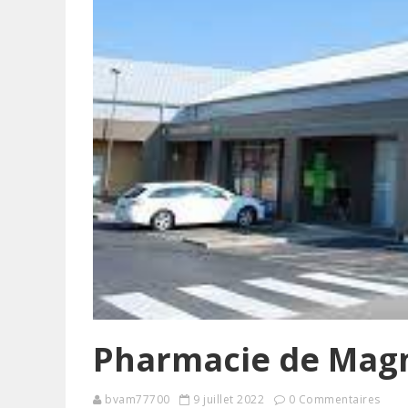
Pharmacie de Magn
bvam77700
9 juillet 2022
0 Commentaires