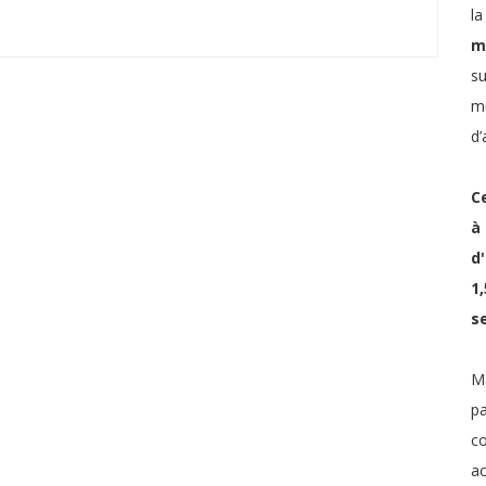
l
m
su
mu
d’
C
à
d
1
s
Ma
p
co
ac