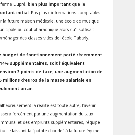
a ferme Dupré,
bien plus important que le
ontant initial
. Pas plus d’informations comptables
r la future maison médicale, une école de musique
nicipale au coût pharaonique alors qu’il suffisait
aménager des classes vides de l’école Tabarly.
e
budget de fonctionnement
porté récemment
 14% supplémentaires
,
soit
l'équivalent
'environ 3 points de taxe
,
une
augmentation de
,5 millions d'euros de la masse salariale en
eulement un an
.
lheureusement la réalité est toute autre, l'avenir
assera forcément par une augmentation du taux
mmunal et des emprunts supplémentaires, l’équipe
tuelle laissant la "patate chaude" à la future équipe