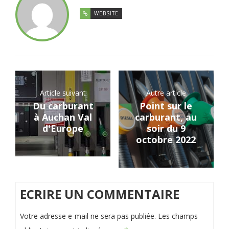
WEBSITE
Article suivant
Autre article
Du carburant
Point sur le
à Auchan Val
carburant, au
d'Europe
soir du 9
octobre 2022
ECRIRE UN COMMENTAIRE
Votre adresse e-mail ne sera pas publiée.
Les champs