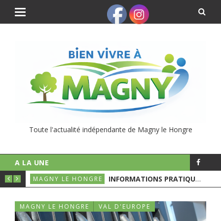
Toute l'actualité indépendante de Magny le Hongre
A LA UNE
UNICIPALES
INFORMATIONS PRATIQUES POUR LE 1ER TOURS DES ÉLECTIONS MUNICIPALES
MAGNY LE HONGRE
MAGNY LE HONGRE
VAL D'EUROPE