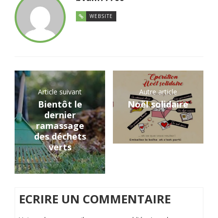
WEBSITE
Article suivant
Autre article
Bientôt le
Noël solidaire
dernier
ramassage
des déchets
verts
ECRIRE UN COMMENTAIRE