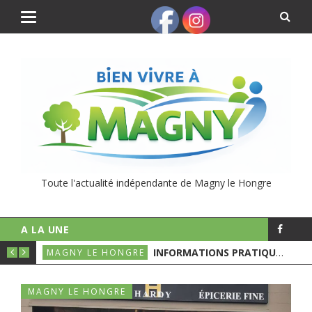
Toute l'actualité indépendante de Magny le Hongre
A LA UNE
UNICIPALES
INFORMATIONS PRATIQUES POUR LE 1ER TOURS DES ÉLECTIONS MUNICIPALES
MAGNY LE HONGRE
MAGNY LE HONGRE