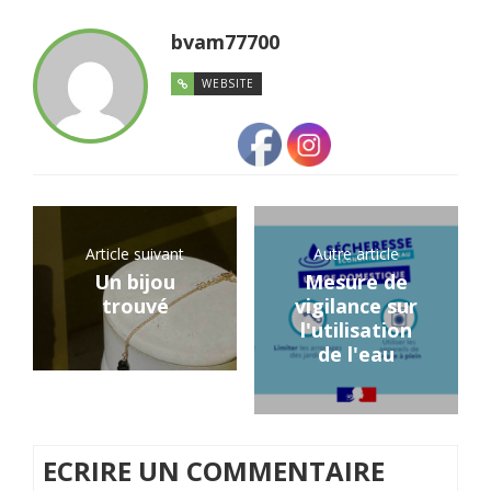
bvam77700
WEBSITE
Article suivant
Autre article
Un bijou
Mesure de
trouvé
vigilance sur
l'utilisation
de l'eau
ECRIRE UN COMMENTAIRE