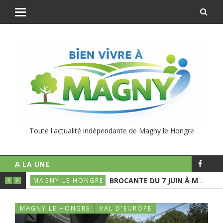
Toute l'actualité indépendante de Magny le Hongre
A LA UNE
ÉCHETS VERTS
BROCANTE DU 7 JUIN À MAGNY
MAGNY LE HONGRE
MAG
MAGNY LE HONGRE
VAL D'EUROPE