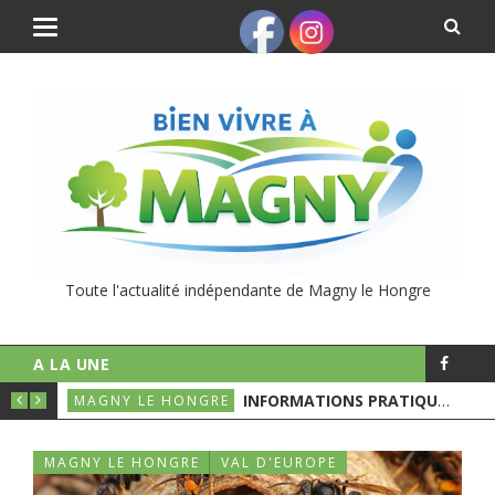
Toute l'actualité indépendante de Magny le Hongre
A LA UNE
UNICIPALES
INFORMATIONS PRATIQUES POUR LE 1ER TOURS DES ÉLECTIONS MUNICIPALES
MAGNY LE HONGRE
MAGNY LE HONGRE
VAL D'EUROPE