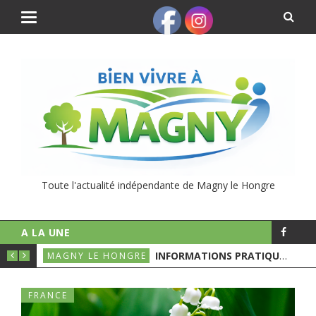
Toute l'actualité indépendante de Magny le Hongre
A LA UNE
UNICIPALES
INFORMATIONS PRATIQUES POUR LE 1ER TOURS DES ÉLECTIONS MUNICIPALES
MAGNY LE HONGRE
FRANCE