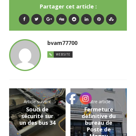
Partager cet article :
bvam77700
WEBSITE
Article suivant
Autre article
Souci de
Fermeture
sécurité sur
définitive du
un des bus 34
bureau de
Poste de