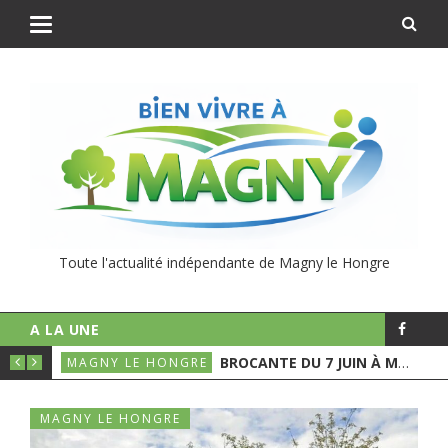
Toute l'actualité indépendante de Magny le Hongre
A LA UNE
ÉCHETS VERTS
BROCANTE DU 7 JUIN À MAGNY
MAGNY LE HONGRE
MAG
MAGNY LE HONGRE