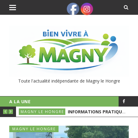
Toute l'actualité indépendante de Magny le Hongre
A LA UNE
UNICIPALES
INFORMATIONS PRATIQUES POUR LE 1ER TOURS DES ÉLECTIONS MUNICIPALES
MAGNY LE HONGRE
MAGNY LE HONGRE