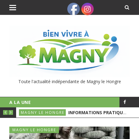
Toute l'actualité indépendante de Magny le Hongre
A LA UNE
UNICIPALES
INFORMATIONS PRATIQUES POUR LE 1ER TOURS DES ÉLECTIONS MUNICIPALES
MAGNY LE HONGRE
MAGNY LE HONGRE