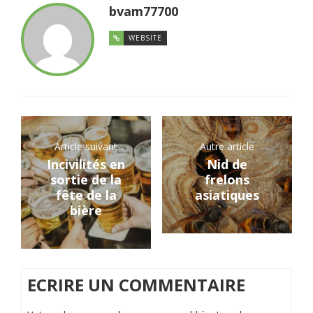
bvam77700
WEBSITE
Article suivant
Autre article
Incivilités en
Nid de
sortie de la
frelons
fête de la
asiatiques
bière
ECRIRE UN COMMENTAIRE