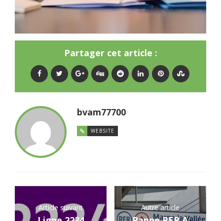
Partager cet article :
bvam77700
WEBSITE
Article suivant
Autre article
Ligne 2234
Panne RER A