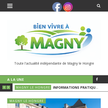
Toute l'actualité indépendante de Magny le Hongre
A LA UNE
UNICIPALES
INFORMATIONS PRATIQUES POUR LE 1ER TOURS DES ÉLECTIONS MUNICIPALES
MAGNY LE HONGRE
MAGNY LE HONGRE