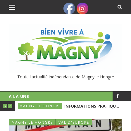
Toute l'actualité indépendante de Magny le Hongre
A LA UNE
UNICIPALES
INFORMATIONS PRATIQUES POUR LE 1ER TOURS DES ÉLECTIONS MUNICIPALES
MAGNY LE HONGRE
MAGNY LE HONGRE
VAL D'EUROPE