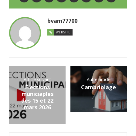
bvam77700
WEBSITE
Article suivant
Autre article
Élections
Cambriolage
municiaples
des 15 et 22
mars 2026