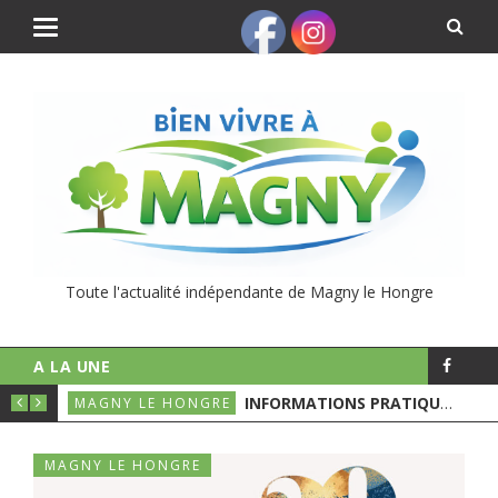
Toute l'actualité indépendante de Magny le Hongre
A LA UNE
UNICIPALES
INFORMATIONS PRATIQUES POUR LE 1ER TOURS DES ÉLECTIONS MUNICIPALES
MAGNY LE HONGRE
MAGNY LE HONGRE