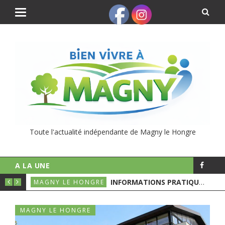
Toute l'actualité indépendante de Magny le Hongre
A LA UNE
UNICIPALES
INFORMATIONS PRATIQUES POUR LE 1ER TOURS DES ÉLECTIONS MUNICIPALES
MAGNY LE HONGRE
MAGNY LE HONGRE