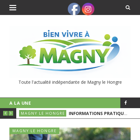
Toute l'actualité indépendante de Magny le Hongre
A LA UNE
UNICIPALES
INFORMATIONS PRATIQUES POUR LE 1ER TOURS DES ÉLECTIONS MUNICIPALES
MAGNY LE HONGRE
MAGNY LE HONGRE