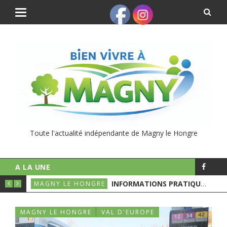
Toute l'actualité indépendante de Magny le Hongre
A LA UNE
UNICIPALES
INFORMATIONS PRATIQUES POUR LE 1ER TOURS DES ÉLECTIONS MUNICIPALES
MAGNY LE HONGRE
MAGNY LE HONGRE
VAL D'EUROPE