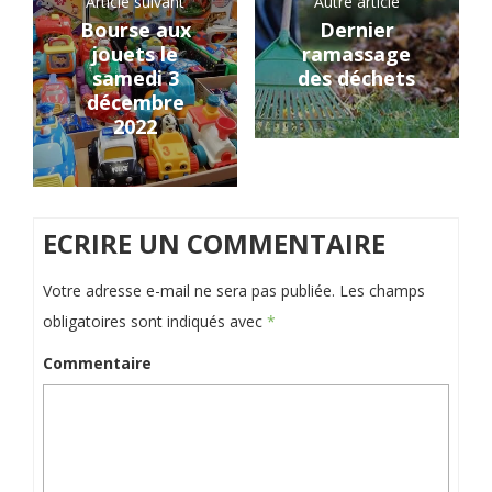
Article suivant
Autre article
Bourse aux
Dernier
jouets le
ramassage
samedi 3
des déchets
décembre
2022
ECRIRE UN COMMENTAIRE
Votre adresse e-mail ne sera pas publiée.
Les champs
obligatoires sont indiqués avec
*
Commentaire